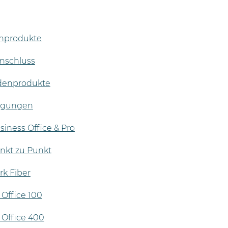
enprodukte
anschluss
ndenprodukte
ngungen
iness Office & Pro
nkt zu Punkt
k Fiber
Office 100
 Office 400