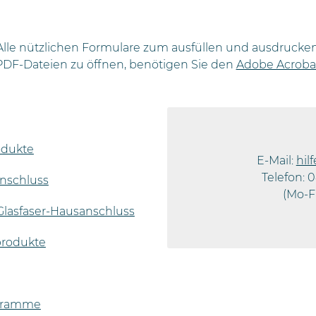
Alle nützlichen Formulare zum ausfüllen und ausdrucken
DF-Dateien zu öffnen, benötigen Sie den
Adobe Acroba
odukte
E-Mail:
hil
Telefon: 0
anschluss
(Mo-F
 Glasfaser-Hausanschluss
nprodukte
ogramme