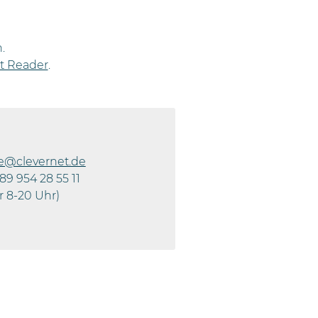
.
t Reader
.
fe@clevernet.de
89 954 28 55 11
r 8-20 Uhr)