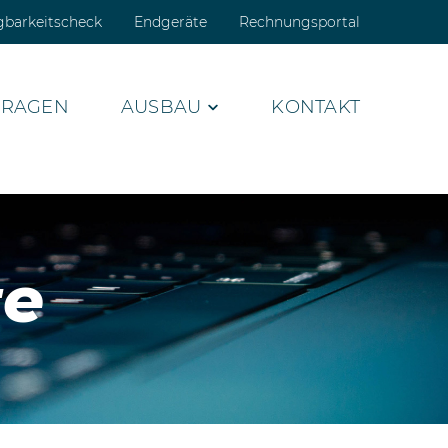
gbarkeitscheck
Endgeräte
Rechnungsportal
FRAGEN
AUSBAU
KONTAKT
te