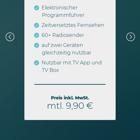
 &
Em
Elektronischer
Su
Programmführer
eit
Au
Zeitversetztes Fernsehen
mi
Au
60+ Radiosender
Bu
auf zwei Geräten
Zu
gleichzeitig nutzbar
au
Nutzbar mit TV App und
r
gl
TV Box
hek
Zu
 und
Nu
TV
Preis inkl. MwSt.
mtl. 9,90 €
€