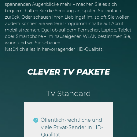
spannenden Augenblicke mehr – machen Sie es sich
bequem, halten Sie die Sendung an, spulen Sie einfach
zurück. Oder schauen Ihren Lieblingsfilm, so oft Sie wollen.
Zudem können Sie weitere Programminhalte auf Abruf
mobil streamen. Egal ob auf dem Fernseher, Laptop, Tablet
oder Smartphone – im hauseigenen WLAN bestimmen Sie,
wann und wo Sie schauen.
Natürlich alles in hervorragender HD-Qualität..
CLEVER TV PAKETE
m
TV Standard
ket
Öffentlich-rechtliche und
al
es
viele Privat-Sender in HD-
en
Qualität