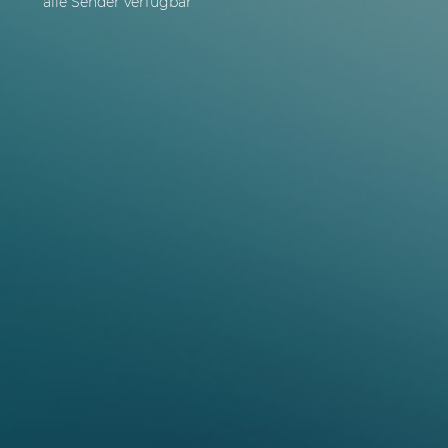
alle Sender verfügbar
Sendung
aufnehmen
Einfach per Knopfdruck
direkt im Programmführer.
10 Stunden Speicherplatz
sind bereits inklusive, mehr
auf Wunsch.